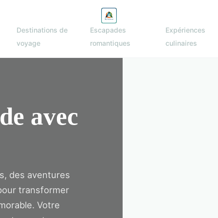
Destinations de
Escapades
Expériences
voyage
romantiques
culinaires
de avec
s, des aventures
 pour transformer
orable. Votre