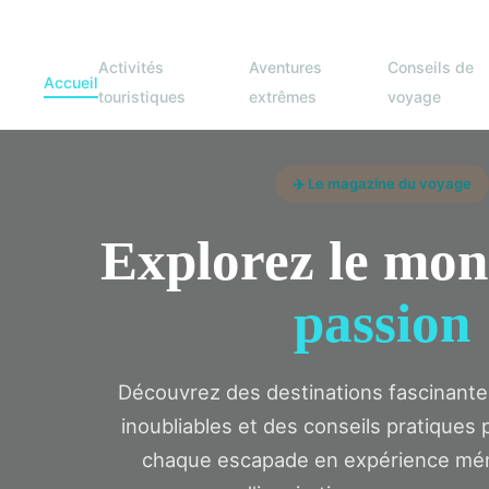
Activités
Aventures
Conseils de
Accueil
touristiques
extrêmes
voyage
✈️ Le magazine du voyage
Explorez le mon
passion
Découvrez des destinations fascinante
inoubliables et des conseils pratiques
chaque escapade en expérience mém